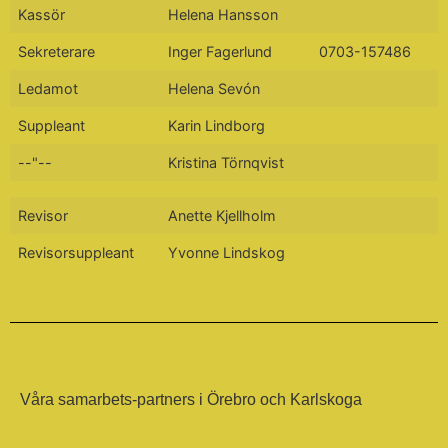
Kassör
Helena Hansson
Sekreterare
Inger Fagerlund
0703-157486
Ledamot
Helena Sevón
Suppleant
Karin Lindborg
--"--
Kristina Törnqvist
Revisor
Anette Kjellholm
Revisorsuppleant
Yvonne Lindskog
Våra samarbets-partners i Örebro och Karlskoga