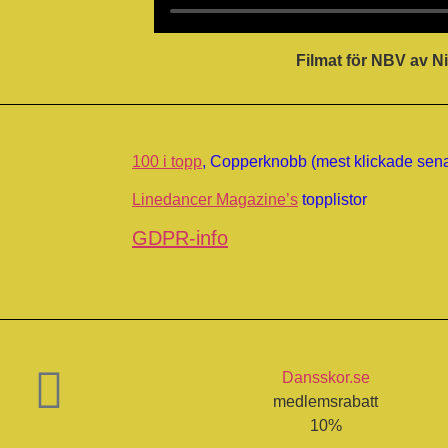
Filmat för NBV av N
100 i topp
, Copperknobb (mest klickade sen
Linedancer Magazine’s
topplistor
GDPR-info
Dansskor.se
medlemsrabatt
10%