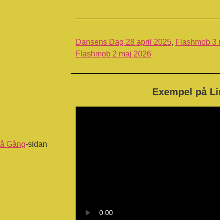
Dansens Dag 28 april 2025
,
Flashmob 3 
Flashmob 2 maj 2026
Exempel på L
å Gång
-sidan