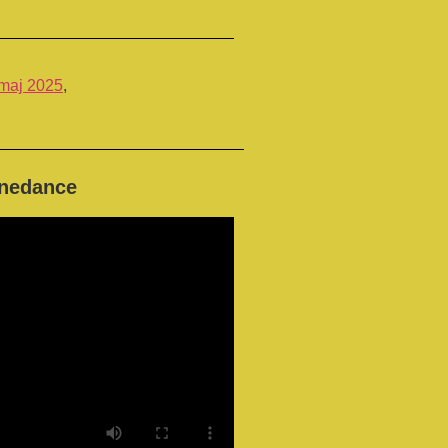
maj 2025
,
inedance