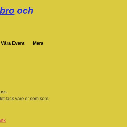
bro
och
Våra Event
Mera
oss.
h det tack vare er som kom.
änk